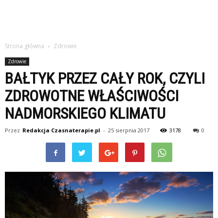
Strona główna
Zdrowie
Zdrowie
BAŁTYK PRZEZ CAŁY ROK, CZYLI
ZDROWOTNE WŁAŚCIWOŚCI
NADMORSKIEGO KLIMATU
Przez
Redakcja Czasnaterapie.pl
-
25 sierpnia 2017
3178
0