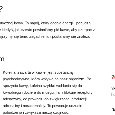
?
tycznej kawy. To napój, który dodaje energii i pobudza
ę kiedyś, jak często powinniśmy pić kawę, aby czerpać z
jrzymy się temu zagadnieniu i postaramy się znaleźć
zm
Kofeina, zawarta w kawie, jest substancją
Z
psychoaktywną, która wpływa na nasz organizm. Po
spożyciu kawy, kofeina szybko wchłania się do
Sk
krwiobiegu i dociera do mózgu. Tam blokuje receptory
h
adenozyny, co prowadzi do zwiększonej produkcji
adrenaliny i noradrenaliny. To powoduje uczucie
N
pobudzenia i zwiększa naszą czujność.