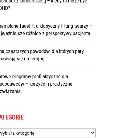
udności z koncentracją – kiedy to może być
DHD?
ep plane facelift a klasyczny lifting twarzy –
jważniejsze różnice z perspektywy pacjenta
najczęstszych powodów, dla których pary
awiają się na terapię
towe programy profilaktyczne dla
racodawców – korzyści i praktyczne
ozwiązania
ATEGORIE
tegorie