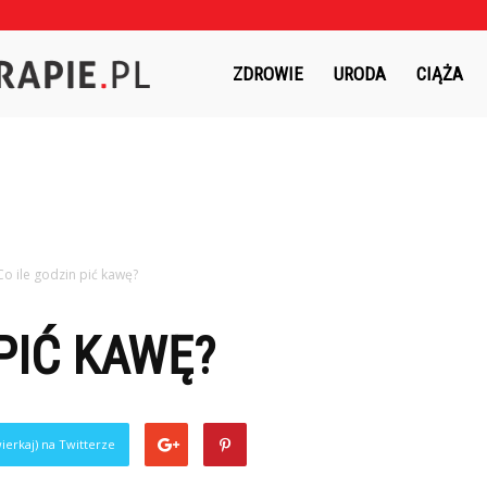
Czasnaterapie.pl
ZDROWIE
URODA
CIĄŻA
Co ile godzin pić kawę?
PIĆ KAWĘ?
ierkaj) na Twitterze