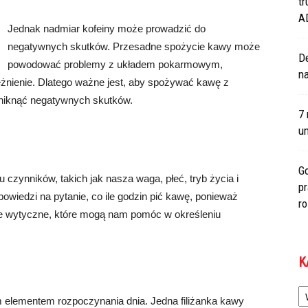
tr
A
Jednak nadmiar kofeiny może prowadzić do
negatywnych skutków. Przesadne spożycie kawy może
De
powodować problemy z układem pokarmowym,
na
eżnienie. Dlatego ważne jest, aby spożywać kawę z
 uniknąć negatywnych skutków.
7 
um
Go
u czynników, takich jak nasza waga, płeć, tryb życia i
p
powiedzi na pytanie, co ile godzin pić kawę, ponieważ
r
wne wytyczne, które mogą nam pomóc w określeniu
K
Ka
m elementem rozpoczynania dnia. Jedna filiżanka kawy