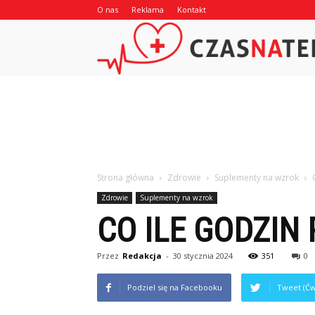
O nas
Reklama
Kontakt
Strona główna
Zdrowie
Suplementy na wzrok
Zdrowie
Suplementy na wzrok
CO ILE GODZIN 
Przez
Redakcja
-
30 stycznia 2024
351
0
Podziel się na Facebooku
Tweet (Ćw