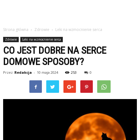
Strona główna
Zdrowie
Leki na wzmocnienie serca
Zdrowie
Leki na wzmocnienie serca
CO JEST DOBRE NA SERCE
DOMOWE SPOSOBY?
Przez
Redakcja
-
10 maja 2024
253
0