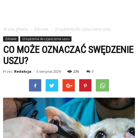
Strona główna
Zdrowie
Urządzenia do czyszczenia uszu
Zdrowie
Urządzenia do czyszczenia uszu
CO MOŻE OZNACZAĆ SWĘDZENIE
USZU?
Przez
Redakcja
-
5 sierpnia 2024
236
0