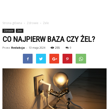
Strona główna
Zdrowie
Żele
Zdrowie
Żele
CO NAJPIERW BAZA CZY ŻEL?
Przez
Redakcja
-
13 maja 2024
255
0