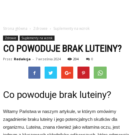
Strona główna
Zdrowie
Suplementy na wzrok
Zdrowie
Suplementy na wzrok
CO POWODUJE BRAK LUTEINY?
Przez
Redakcja
-
7 września 2024
204
0
Co powoduje brak luteiny?
Witamy Państwa w naszym artykule, w którym omówimy
zagadnienie braku luteiny i jego potencjalnych skutków dla
organizmu. Luteina, znana również jako witamina oczu, jest
jednym z kluczowych składników odżywczych, które odgrywają