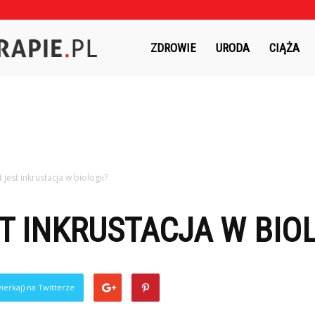
Czasnaterapie.pl
ZDROWIE
URODA
CIĄŻA
t jest inkrustacja w biologii?
T INKRUSTACJA W BIOL
ierkaj) na Twitterze