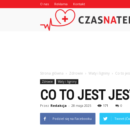
O nas
Reklama
Kontakt
Strona główna
Zdrowie
Waty i ligniny
Co to jes
Zdrowie
Waty i ligniny
CO TO JEST JES
Przez
Redakcja
-
28 maja 2025
171
0
Podziel się na Facebooku
Tweet (Ćw