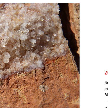
Z
N
tr
A