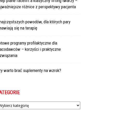
ep plane facelift a klasyczny lifting twarzy –
jważniejsze różnice z perspektywy pacjenta
najczęstszych powodów, dla których pary
awiają się na terapię
towe programy profilaktyczne dla
racodawców – korzyści i praktyczne
ozwiązania
zy warto brać suplementy na wzrok?
ATEGORIE
tegorie