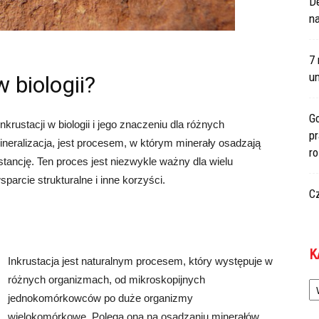
De
na
7 
um
w biologii?
Go
krustacji w biologii i jego znaczeniu dla różnych
p
ineralizacja, jest procesem, w którym minerały osadzają
r
tancję. Ten proces jest niezwykle ważny dla wielu
arcie strukturalne i inne korzyści.
C
K
Inkrustacja jest naturalnym procesem, który występuje w
Ka
różnych organizmach, od mikroskopijnych
jednokomórkowców po duże organizmy
wielokomórkowe. Polega ona na osadzaniu minerałów,