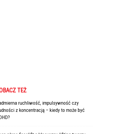
OBACZ TEŻ
admierna ruchliwość, impulsywność czy
udności z koncentracją – kiedy to może być
DHD?