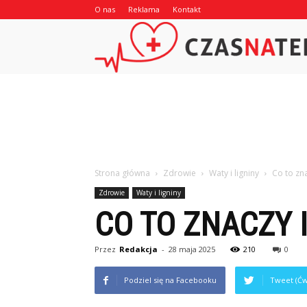
O nas
Reklama
Kontakt
Strona główna
Zdrowie
Waty i ligniny
Co to zna
Zdrowie
Waty i ligniny
CO TO ZNACZY 
Przez
Redakcja
-
28 maja 2025
210
0
Podziel się na Facebooku
Tweet (Ćw