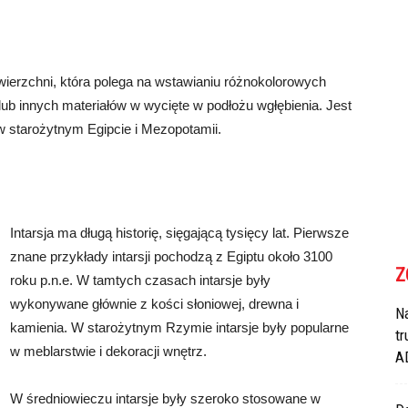
owierzchni, która polega na wstawianiu różnokolorowych
ub innych materiałów w wycięte w podłożu wgłębienia. Jest
 w starożytnym Egipcie i Mezopotamii.
Intarsja ma długą historię, sięgającą tysięcy lat. Pierwsze
znane przykłady intarsji pochodzą z Egiptu około 3100
Z
roku p.n.e. W tamtych czasach intarsje były
wykonywane głównie z kości słoniowej, drewna i
N
kamienia. W starożytnym Rzymie intarsje były popularne
tr
w meblarstwie i dekoracji wnętrz.
A
W średniowieczu intarsje były szeroko stosowane w