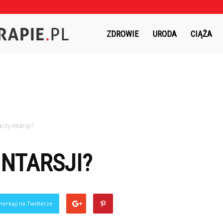
Czasnaterapie.pl
ZDROWIE
URODA
CIĄŻA
czy intarsji?
INTARSJI?
ierkaj) na Twitterze