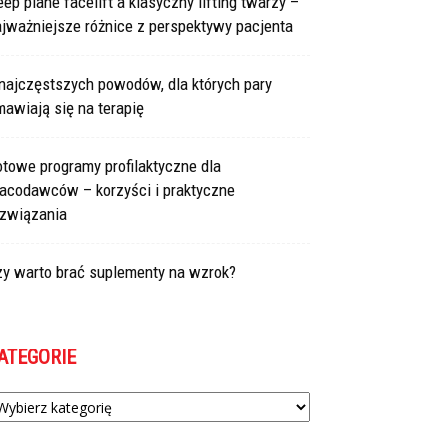
ep plane facelift a klasyczny lifting twarzy –
jważniejsze różnice z perspektywy pacjenta
najczęstszych powodów, dla których pary
awiają się na terapię
towe programy profilaktyczne dla
racodawców – korzyści i praktyczne
ozwiązania
zy warto brać suplementy na wzrok?
ATEGORIE
tegorie