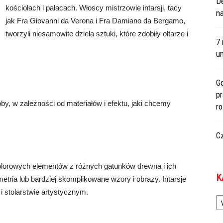
De
kościołach i pałacach. Włoscy mistrzowie intarsji, tacy
na
jak Fra Giovanni da Verona i Fra Damiano da Bergamo,
tworzyli niesamowite dzieła sztuki, które zdobiły ołtarze i
7 
um
Go
p
, w zależności od materiałów i efektu, jaki chcemy
r
C
kolorowych elementów z różnych gatunków drewna i ich
K
tria lub bardziej skomplikowane wzory i obrazy. Intarsje
 stolarstwie artystycznym.
Ka