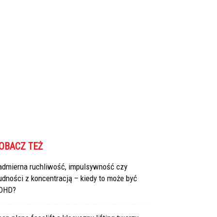
OBACZ TEŻ
admierna ruchliwość, impulsywność czy
udności z koncentracją – kiedy to może być
DHD?