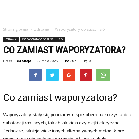
Strona główna
Zdrowie
Waporyzatory do suszu i ziół
Zdrowie
Waporyzatory do suszu i ziół
CO ZAMIAST WAPORYZATORA?
Przez
Redakcja
-
27 maja 2025
207
0
Co zamiast waporyzatora?
Waporyzatory stały się popularnym sposobem na korzystanie z
substancji roślinnych, takich jak zioła czy olejki eteryczne.
Jednakże, istnieje wiele innych alternatywnych metod, które
mogą zapewnić podobne doznania. W tym artykule