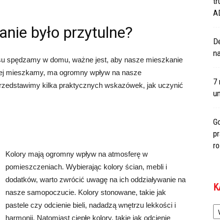
tr
A
anie było przytulne?
De
na
su spędzamy w domu, ważne jest, aby nasze mieszkanie
tórej mieszkamy, ma ogromny wpływ na nasze
7 
przedstawimy kilka praktycznych wskazówek, jak uczynić
um
Go
p
r
Kolory mają ogromny wpływ na atmosferę w
pomieszczeniach. Wybierając kolory ścian, mebli i
dodatków, warto zwrócić uwagę na ich oddziaływanie na
K
nasze samopoczucie. Kolory stonowane, takie jak
Ka
pastele czy odcienie bieli, nadadzą wnętrzu lekkości i
harmonii. Natomiast ciepłe kolory, takie jak odcienie