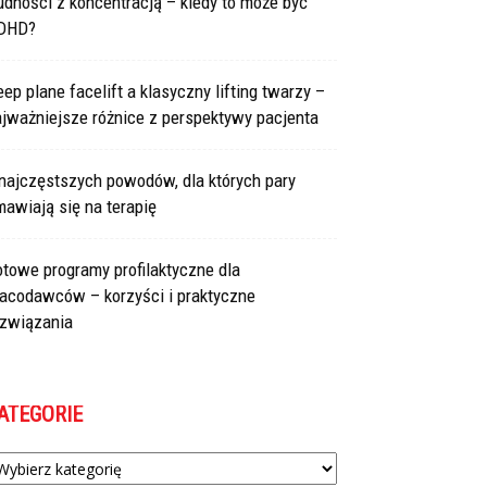
udności z koncentracją – kiedy to może być
DHD?
ep plane facelift a klasyczny lifting twarzy –
jważniejsze różnice z perspektywy pacjenta
najczęstszych powodów, dla których pary
awiają się na terapię
towe programy profilaktyczne dla
racodawców – korzyści i praktyczne
ozwiązania
ATEGORIE
tegorie