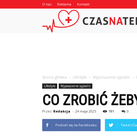
O nas
Reklama
Kontakt
Strona główna
Lifestyle
Wyposażenie sypialni
Lifestyle
Wyposażenie sypialni
CO ZROBIĆ ŻEB
Przez
Redakcja
-
24 maja 2025
191
0
Podziel się na Facebooku
Tweet (Ćw