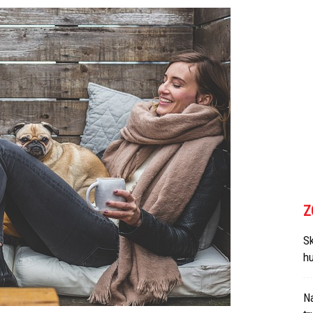
Z
Sk
h
N