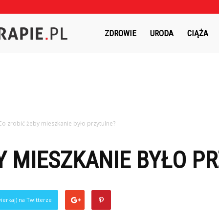
Czasnaterapie.pl
ZDROWIE
URODA
CIĄŻA
Co zrobić żeby mieszkanie było przytulne?
Y MIESZKANIE BYŁO P
ierkaj) na Twitterze