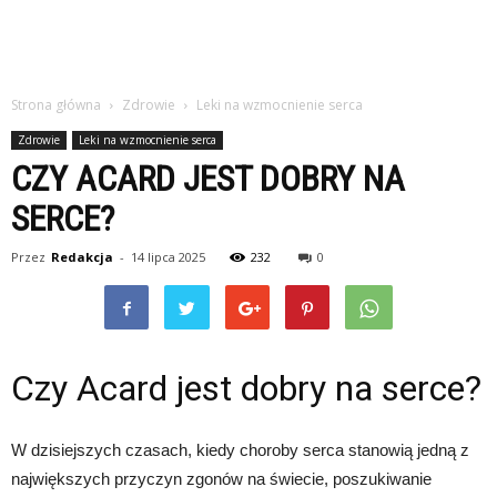
Strona główna
Zdrowie
Leki na wzmocnienie serca
Zdrowie
Leki na wzmocnienie serca
CZY ACARD JEST DOBRY NA
SERCE?
Przez
Redakcja
-
14 lipca 2025
232
0
Czy Acard jest dobry na serce?
W dzisiejszych czasach, kiedy choroby serca stanowią jedną z
największych przyczyn zgonów na świecie, poszukiwanie