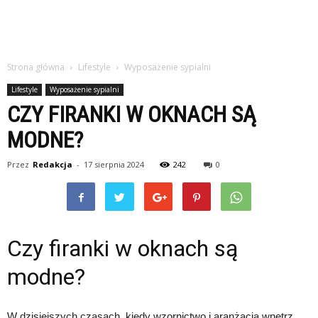
Strona główna
Lifestyle
Wyposażenie sypialni
Lifestyle
Wyposażenie sypialni
CZY FIRANKI W OKNACH SĄ
MODNE?
Przez
Redakcja
-
17 sierpnia 2024
242
0
Czy firanki w oknach są
modne?
W dzisiejszych czasach, kiedy wzornictwo i aranżacja wnętrz