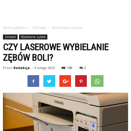
Strona główna
Zdrowie
Wybielanie zębów
Zdrowie
Wybielanie zębów
CZY LASEROWE WYBIELANIE
ZĘBÓW BOLI?
Przez
Redakcja
-
9 lutego 2025
159
0