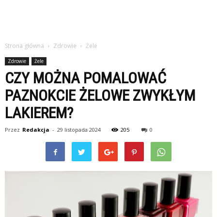
Strona główna
Zdrowie
Żele
Zdrowie
Żele
CZY MOŻNA POMALOWAĆ
PAZNOKCIE ŻELOWE ZWYKŁYM
LAKIEREM?
Przez
Redakcja
-
29 listopada 2024
205
0