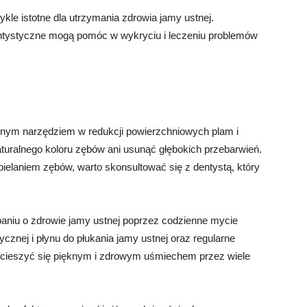
ykle istotne dla utrzymania zdrowia jamy ustnej.
entystyczne mogą pomóc w wykryciu i leczeniu problemów
nym narzędziem w redukcji powierzchniowych plam i
aturalnego koloru zębów ani usunąć głębokich przebarwień.
laniem zębów, warto skonsultować się z dentystą, który
baniu o zdrowie jamy ustnej poprzez codzienne mycie
cznej i płynu do płukania jamy ustnej oraz regularne
i cieszyć się pięknym i zdrowym uśmiechem przez wiele