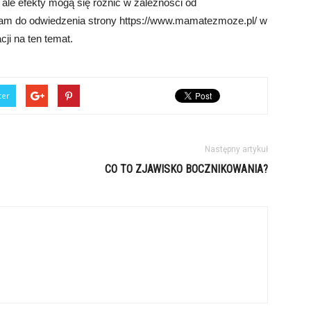
ale efekty mogą się różnić w zależności od
am do odwiedzenia strony https://www.mamatezmoze.pl/ w
ji na ten temat.
ter
Następny artykuł
CO TO ZJAWISKO BOCZNIKOWANIA?