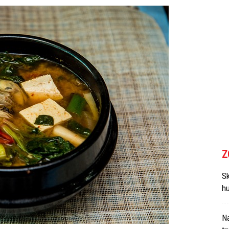
Z
Sk
h
N