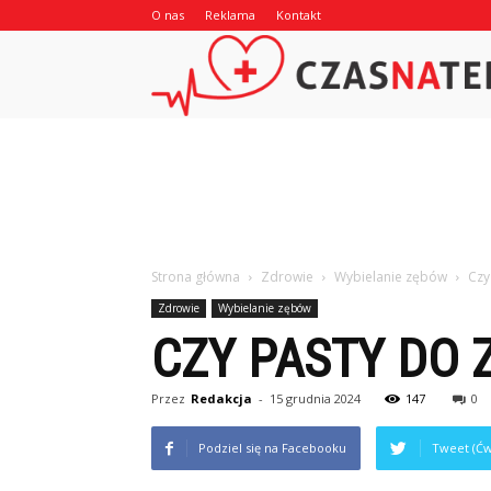
O nas
Reklama
Kontakt
Strona główna
Zdrowie
Wybielanie zębów
Czy
Zdrowie
Wybielanie zębów
CZY PASTY DO 
Przez
Redakcja
-
15 grudnia 2024
147
0
Podziel się na Facebooku
Tweet (Ćw