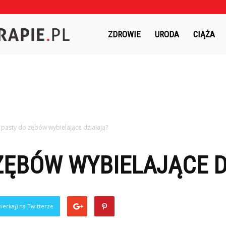
Czasnaterapie.pl
ZDROWIE
URODA
CIĄŻA
 pasty do zębów wybielające działają?
ZĘBÓW WYBIELAJĄCE D
ierkaj) na Twitterze