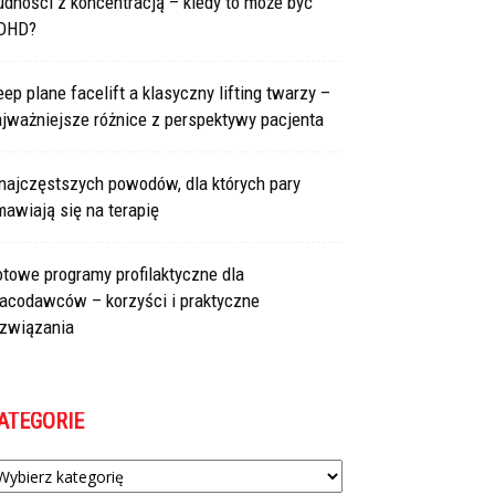
udności z koncentracją – kiedy to może być
DHD?
ep plane facelift a klasyczny lifting twarzy –
jważniejsze różnice z perspektywy pacjenta
najczęstszych powodów, dla których pary
awiają się na terapię
towe programy profilaktyczne dla
racodawców – korzyści i praktyczne
ozwiązania
ATEGORIE
tegorie