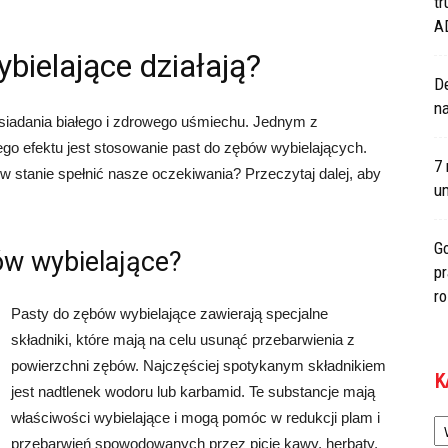
tr
A
bielające działają?
De
na
siadania białego i zdrowego uśmiechu. Jednym z
ego efektu jest stosowanie past do zębów wybielających.
7 
w stanie spełnić nasze oczekiwania? Przeczytaj dalej, aby
um
Go
ów wybielające?
p
r
Pasty do zębów wybielające zawierają specjalne
składniki, które mają na celu usunąć przebarwienia z
powierzchni zębów. Najczęściej spotykanym składnikiem
K
jest nadtlenek wodoru lub karbamid. Te substancje mają
Ka
właściwości wybielające i mogą pomóc w redukcji plam i
przebarwień spowodowanych przez picie kawy, herbaty,