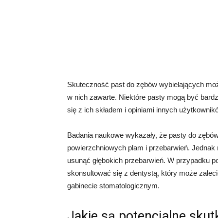
Skuteczność past do zębów wybielających może 
w nich zawarte. Niektóre pasty mogą być bardzi
się z ich składem i opiniami innych użytkownik
Badania naukowe wykazały, że pasty do zębów
powierzchniowych plam i przebarwień. Jednak n
usunąć głębokich przebarwień. W przypadku p
skonsultować się z dentystą, który może zalec
gabinecie stomatologicznym.
Jakie są potencjalne skut