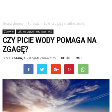
Strona główna
Zdrowie
Leki na zgagę i nadkwaśność
Zdrowie
Leki na zgagę i nadkwaśność
CZY PICIE WODY POMAGA NA
ZGAGĘ?
Przez
Redakcja
-
8 października 2025
200
0