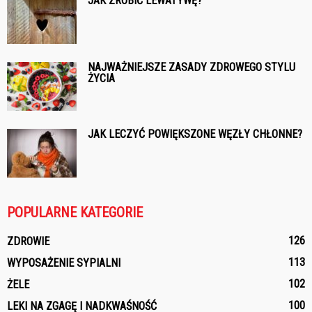
JAK ZROBIĆ LEWATYWĘ?
NAJWAŻNIEJSZE ZASADY ZDROWEGO STYLU
ŻYCIA
JAK LECZYĆ POWIĘKSZONE WĘZŁY CHŁONNE?
POPULARNE KATEGORIE
126
ZDROWIE
113
WYPOSAŻENIE SYPIALNI
102
ŻELE
100
LEKI NA ZGAGĘ I NADKWAŚNOŚĆ