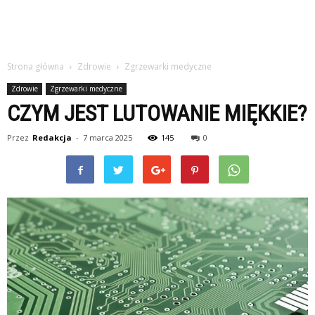
Strona główna
Zdrowie
Zgrzewarki medyczne
Zdrowie
Zgrzewarki medyczne
CZYM JEST LUTOWANIE MIĘKKIE?
Przez
Redakcja
-
7 marca 2025
145
0