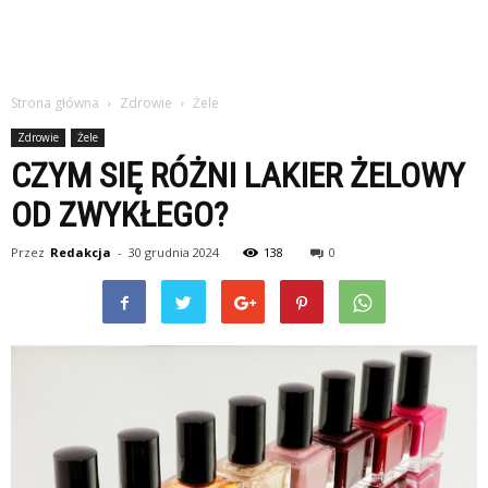
Strona główna
Zdrowie
Żele
Zdrowie
Żele
CZYM SIĘ RÓŻNI LAKIER ŻELOWY
OD ZWYKŁEGO?
Przez
Redakcja
-
30 grudnia 2024
138
0