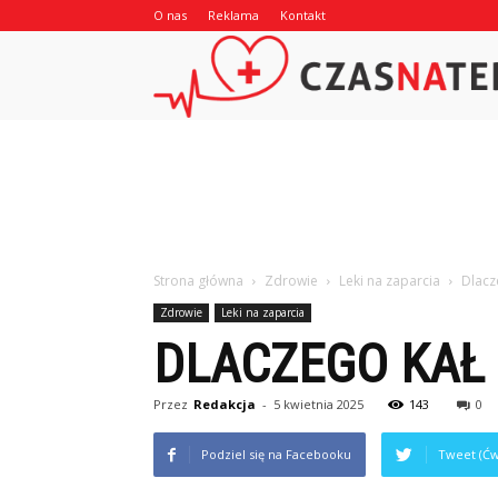
O nas
Reklama
Kontakt
Strona główna
Zdrowie
Leki na zaparcia
Dlacz
Zdrowie
Leki na zaparcia
DLACZEGO KAŁ 
Przez
Redakcja
-
5 kwietnia 2025
143
0
Podziel się na Facebooku
Tweet (Ćw