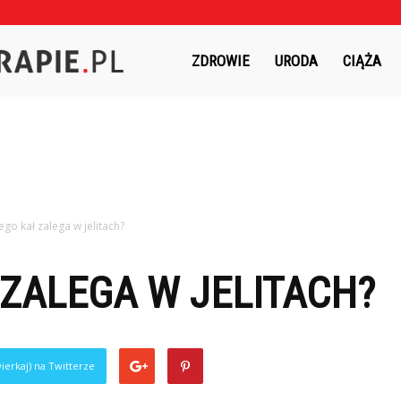
Czasnaterapie.pl
ZDROWIE
URODA
CIĄŻA
ego kał zalega w jelitach?
ZALEGA W JELITACH?
ierkaj) na Twitterze