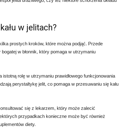
espół jelita drażliwego, czy też niektóre schorzenia układu
kału w jelitach?
e kilka prostych kroków, które można podjąć. Przede
 bogatej w błonnik, który pomaga w utrzymaniu
 istotną rolę w utrzymaniu prawidłowego funkcjonowania
ają perystaltykę jelit, co pomaga w przesuwaniu się kału
nsultować się z lekarzem, który może zalecić
niektórych przypadkach konieczne może być również
uplementów diety.