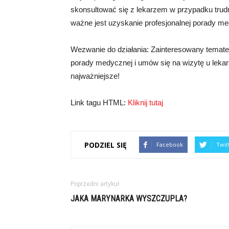
skonsultować się z lekarzem w przypadku trudno
ważne jest uzyskanie profesjonalnej porady med
Wezwanie do działania: Zainteresowany tematem 
porady medycznej i umów się na wizytę u lekarz
najważniejsze!
Link tagu HTML:
Kliknij tutaj
PODZIEL SIĘ
Facebook
Twit
Poprzedni artykuł
JAKA MARYNARKA WYSZCZUPLA?