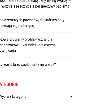
ep plane facelift a klasyczny lifting twarzy –
jważniejsze różnice z perspektywy pacjenta
najczęstszych powodów, dla których pary
awiają się na terapię
towe programy profilaktyczne dla
racodawców – korzyści i praktyczne
ozwiązania
zy warto brać suplementy na wzrok?
ATEGORIE
tegorie