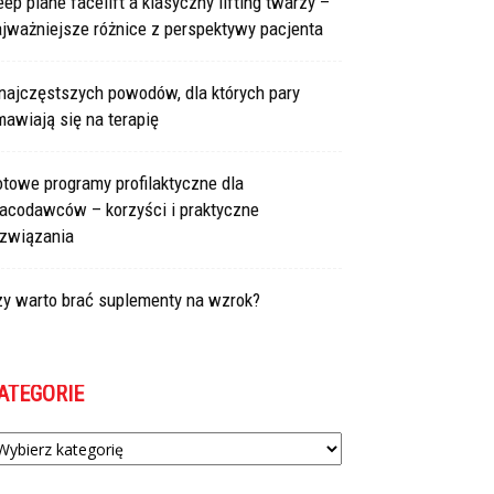
ep plane facelift a klasyczny lifting twarzy –
jważniejsze różnice z perspektywy pacjenta
najczęstszych powodów, dla których pary
awiają się na terapię
towe programy profilaktyczne dla
racodawców – korzyści i praktyczne
ozwiązania
zy warto brać suplementy na wzrok?
ATEGORIE
tegorie