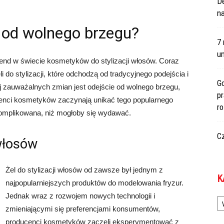
De
na
 od wolnego brzegu?
7 
um
rend w świecie kosmetyków do stylizacji włosów. Coraz
 do stylizacji, które odchodzą od tradycyjnego podejścia i
Go
j zauważalnych zmian jest odejście od wolnego brzegu,
p
cenci kosmetyków zaczynają unikać tego popularnego
r
skomplikowana, niż mogłoby się wydawać.
C
 włosów
Żel do stylizacji włosów od zawsze był jednym z
K
najpopularniejszych produktów do modelowania fryzur.
Ka
Jednak wraz z rozwojem nowych technologii i
zmieniającymi się preferencjami konsumentów,
producenci kosmetyków zaczęli eksperymentować z