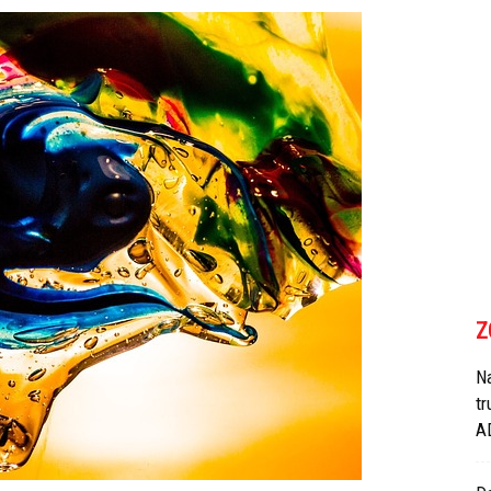
Z
N
tr
A