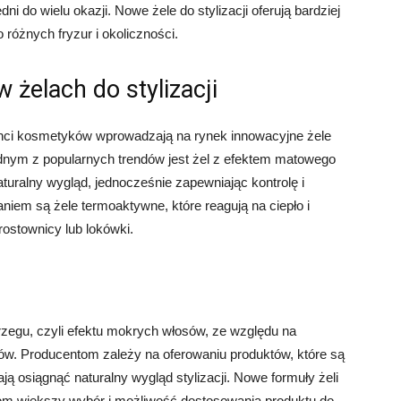
 do wielu okazji. Nowe żele do stylizacji oferują bardziej
różnych fryzur i okoliczności.
 żelach do stylizacji
nci kosmetyków wprowadzają na rynek innowacyjne żele
Jednym z popularnych trendów jest żel z efektem matowego
turalny wygląd, jednocześnie zapewniając kontrolę i
niem są żele termoaktywne, które reagują na ciepło i
ostownicy lub lokówki.
brzegu, czyli efektu mokrych włosów, ze względu na
tów. Producentom zależy na oferowaniu produktów, które są
ją osiągnąć naturalny wygląd stylizacji. Nowe formuły żeli
om większy wybór i możliwość dostosowania produktu do