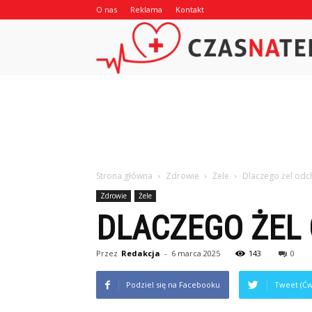
O nas
Reklama
Kontakt
Strona główna
Zdrowie
Żele
Dlaczego żel odc
Zdrowie
Żele
DLACZEGO ŻEL
Przez
Redakcja
-
6 marca 2025
143
0
Podziel się na Facebooku
Tweet (Ćw