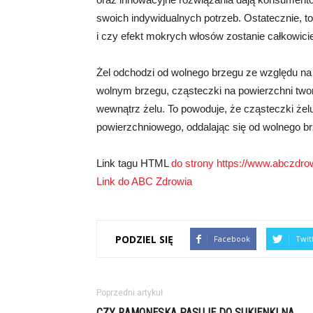
swoich indywidualnych potrzeb. Ostatecznie, to 
i czy efekt mokrych włosów zostanie całkowicie
Żel odchodzi od wolnego brzegu ze względu na 
wolnym brzegu, cząsteczki na powierzchni tw
wewnątrz żelu. To powoduje, że cząsteczki żel
powierzchniowego, oddalając się od wolnego b
Link tagu HTML
do strony https://www.abczdrow
Link do ABC Zdrowia
PODZIEL SIĘ
Facebook
Twit
Poprzedni artykuł
CZY RAMONESKA PASUJE DO SUKIENKI NA