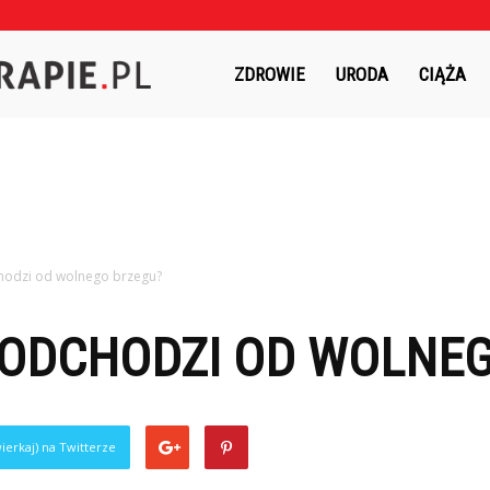
Czasnaterapie.pl
ZDROWIE
URODA
CIĄŻA
hodzi od wolnego brzegu?
 ODCHODZI OD WOLNE
ierkaj) na Twitterze