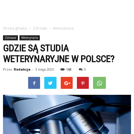
Strona główna
Zdrowie
Weterynaria
Zdrowie
Weterynaria
GDZIE SĄ STUDIA
WETERYNARYJNE W POLSCE?
Przez
Redakcja
-
3 maja 2025
168
0