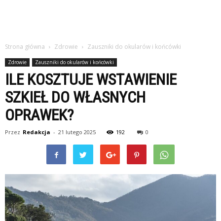
Strona główna
Zdrowie
Zauszniki do okularów i końcówki
Zdrowie
Zauszniki do okularów i końcówki
ILE KOSZTUJE WSTAWIENIE
SZKIEŁ DO WŁASNYCH
OPRAWEK?
Przez
Redakcja
-
21 lutego 2025
192
0