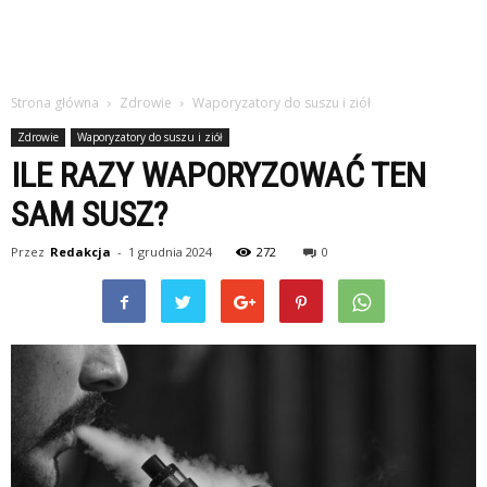
Strona główna
Zdrowie
Waporyzatory do suszu i ziół
Zdrowie
Waporyzatory do suszu i ziół
ILE RAZY WAPORYZOWAĆ TEN
SAM SUSZ?
Przez
Redakcja
-
1 grudnia 2024
272
0