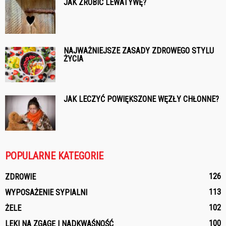
JAK ZROBIĆ LEWATYWĘ?
NAJWAŻNIEJSZE ZASADY ZDROWEGO STYLU
ŻYCIA
JAK LECZYĆ POWIĘKSZONE WĘZŁY CHŁONNE?
POPULARNE KATEGORIE
126
ZDROWIE
113
WYPOSAŻENIE SYPIALNI
102
ŻELE
100
LEKI NA ZGAGĘ I NADKWAŚNOŚĆ