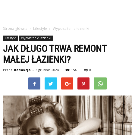
Strona główna
Lifestyle
Wyposażenie łazienki
Lifestyle
Wyposażenie łazienki
JAK DŁUGO TRWA REMONT
MAŁEJ ŁAZIENKI?
Przez
Redakcja
-
3 grudnia 2024
154
0