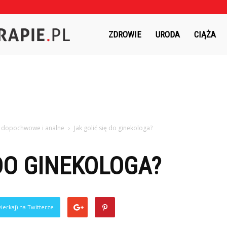
Czasnaterapie.pl
ZDROWIE
URODA
CIĄŻA
e dopochwowe i analne
Jak golić się do ginekologa?
 DO GINEKOLOGA?
ierkaj) na Twitterze