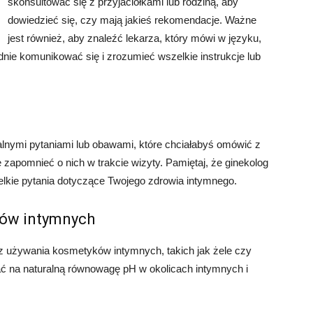
skonsultować się z przyjaciółkami lub rodziną, aby
dowiedzieć się, czy mają jakieś rekomendacje. Ważne
jest również, aby znaleźć lekarza, który mówi w języku,
ie komunikować się i zrozumieć wszelkie instrukcje lub
alnymi pytaniami lub obawami, które chciałabyś omówić z
 zapomnieć o nich w trakcie wizyty. Pamiętaj, że ginekolog
zelkie pytania dotyczące Twojego zdrowia intymnego.
ków intymnych
z używania kosmetyków intymnych, takich jak żele czy
 na naturalną równowagę pH w okolicach intymnych i