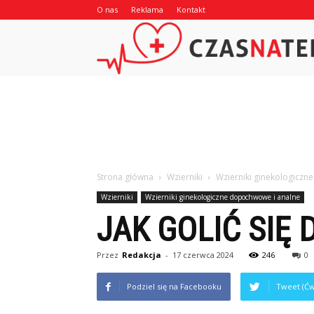
O nas
Reklama
Kontakt
Strona główna
Wzierniki
Wzierniki ginekologiczn
Wzierniki
Wzierniki ginekologiczne dopochwowe i analne
JAK GOLIĆ SIĘ
Przez
Redakcja
-
17 czerwca 2024
246
0
Podziel się na Facebooku
Tweet (Ćw