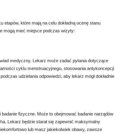
ku etapów, które mają na celu dokładną ocenę stanu
re mogą mieć miejsce podczas wizyty:
ywiad medyczny. Lekarz może zadać pytania dotyczące
ularności cyklu menstruacyjnego, stosowania antykoncepcji
 podczas udzielania odpowiedzi, aby lekarz mógł dokładnie
 badanie fizyczne. Może to obejmować badanie narządów
ucha. Lekarz będzie starał się zapewnić maksymalny
ę niekomfortowo lub masz jakiekolwiek obawy, zawsze