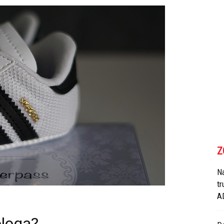
Z
N
tr
A
ologa?