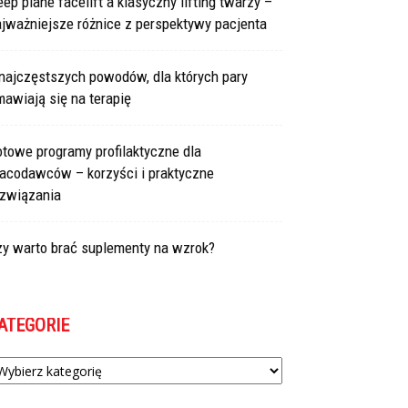
ep plane facelift a klasyczny lifting twarzy –
jważniejsze różnice z perspektywy pacjenta
najczęstszych powodów, dla których pary
awiają się na terapię
towe programy profilaktyczne dla
racodawców – korzyści i praktyczne
ozwiązania
zy warto brać suplementy na wzrok?
ATEGORIE
tegorie