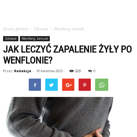
Strona główna
Zdrowie
Wenflony, kaniule
Zdrowie
Wenflony, kaniule
JAK LECZYĆ ZAPALENIE ŻYŁY PO
WENFLONIE?
Przez
Redakcja
-
10 kwietnia 2025
223
0