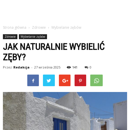
Strona główna
Zdrowie
Wybielanie zębów
Zdrowie
Wybielanie zębów
JAK NATURALNIE WYBIELIĆ
ZĘBY?
Przez
Redakcja
-
27 września 2025
141
0