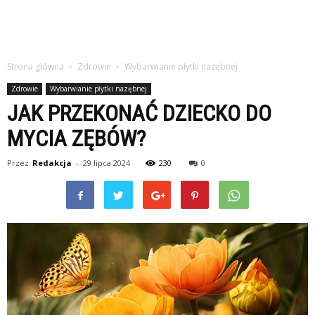
Strona główna
Zdrowie
Wybarwianie płytki nazębnej
Zdrowie
Wybarwianie płytki nazębnej
JAK PRZEKONAĆ DZIECKO DO
MYCIA ZĘBÓW?
Przez
Redakcja
-
29 lipca 2024
230
0