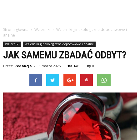
Strona główna
Wzierniki
Wzierniki ginekologiczne dopochwowe i
analne
Wzierniki
Wzierniki ginekologiczne dopochwowe i analne
JAK SAMEMU ZBADAĆ ODBYT?
Przez
Redakcja
-
18 marca 2025
146
0