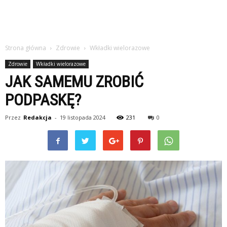
Strona główna
Zdrowie
Wkładki wielorazowe
Zdrowie
Wkładki wielorazowe
JAK SAMEMU ZROBIĆ
PODPASKĘ?
Przez
Redakcja
-
19 listopada 2024
231
0