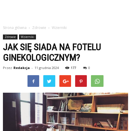
Strona główna
Zdrowie
Wzierniki
Zdrowie
Wzierniki
JAK SIĘ SIADA NA FOTELU
GINEKOLOGICZNYM?
Przez
Redakcja
-
11 grudnia 2024
177
0