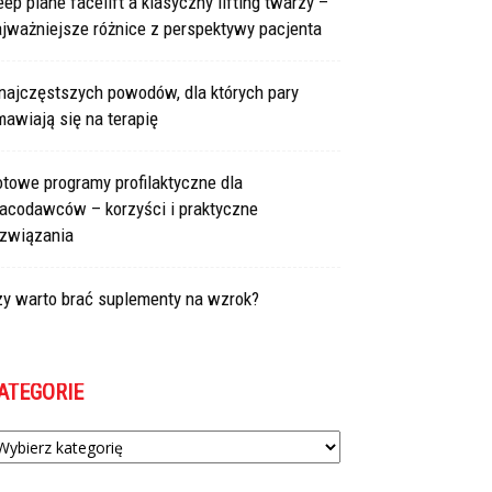
ep plane facelift a klasyczny lifting twarzy –
jważniejsze różnice z perspektywy pacjenta
najczęstszych powodów, dla których pary
awiają się na terapię
towe programy profilaktyczne dla
racodawców – korzyści i praktyczne
ozwiązania
zy warto brać suplementy na wzrok?
ATEGORIE
tegorie