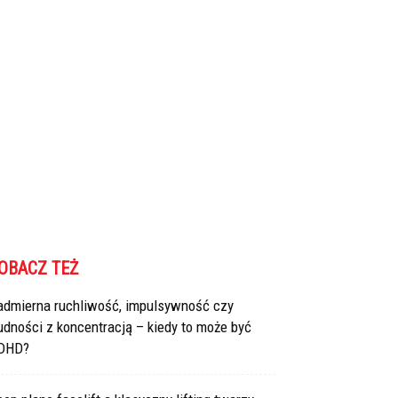
OBACZ TEŻ
admierna ruchliwość, impulsywność czy
udności z koncentracją – kiedy to może być
DHD?