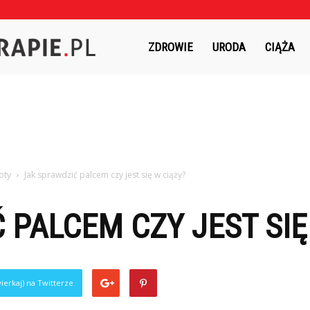
Czasnaterapie.pl
ZDROWIE
URODA
CIĄŻA
oty
Jak sprawdzić palcem czy jest się w ciąży?
 PALCEM CZY JEST SIĘ
ierkaj) na Twitterze