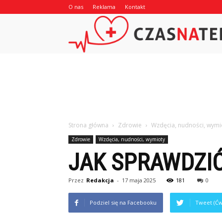
O nas
Reklama
Kontakt
Strona główna
Zdrowie
Wzdęcia, nudności, wymi
Zdrowie
Wzdęcia, nudności, wymioty
JAK SPRAWDZIĆ
Przez
Redakcja
-
17 maja 2025
181
0
Podziel się na Facebooku
Tweet (Ćw