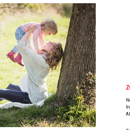
Z
N
tr
A