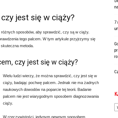
De
na
czy jest się w ciąży?
7 
um
e różnych sposobów, aby sprawdzić, czy są w ciąży.
rawdzenia tego palcem. W tym artykule przyjrzymy się
Go
o skuteczna metoda.
p
r
m, czy jest się w ciąży?
C
Wielu ludzi wierzy, że można sprawdzić, czy jest się w
ciąży, badając pochwę palcem. Jednak nie ma żadnych
naukowych dowodów na poparcie tej teorii. Badanie
K
palcem nie jest wiarygodnym sposobem diagnozowania
Ka
ciąży.
W rzeczywistości, jedynym pewnym sposobem