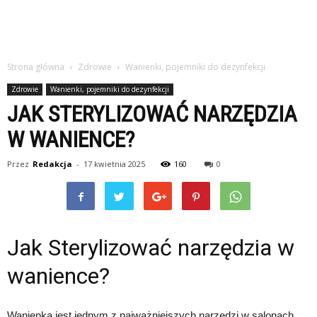
Strona główna
Zdrowie
Wanienki, pojemniki do dezynfekcji
Zdrowie
Wanienki, pojemniki do dezynfekcji
JAK STERYLIZOWAĆ NARZĘDZIA
W WANIENCE?
Przez
Redakcja
-
17 kwietnia 2025
160
0
Jak Sterylizować narzędzia w
wanience?
Wanienka jest jednym z najważniejszych narzędzi w salonach