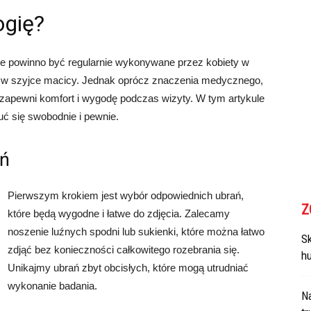
ogię?
óre powinno być regularnie wykonywane przez kobiety w
 w szyjce macicy. Jednak oprócz znaczenia medycznego,
y zapewni komfort i wygodę podczas wizyty. W tym artykule
uć się swobodnie i pewnie.
ań
Pierwszym krokiem jest wybór odpowiednich ubrań,
Z
które będą wygodne i łatwe do zdjęcia. Zalecamy
noszenie luźnych spodni lub sukienki, które można łatwo
Sk
zdjąć bez konieczności całkowitego rozebrania się.
h
Unikajmy ubrań zbyt obcisłych, które mogą utrudniać
wykonanie badania.
N