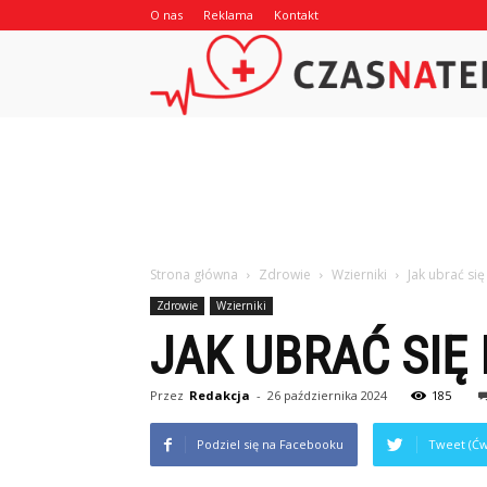
O nas
Reklama
Kontakt
Strona główna
Zdrowie
Wzierniki
Jak ubrać się
Zdrowie
Wzierniki
JAK UBRAĆ SIĘ
Przez
Redakcja
-
26 października 2024
185
Podziel się na Facebooku
Tweet (Ćw