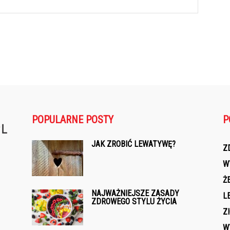
POPULARNE POSTY
P
JAK ZROBIĆ LEWATYWĘ?
Z
W
Ż
NAJWAŻNIEJSZE ZASADY
L
ZDROWEGO STYLU ŻYCIA
l
Z
W