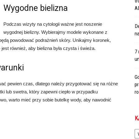
tr
Wygodne bielizna
A
Podczas wizyty na cytologii ważne jest noszenie
De
wygodnej bielizny. Wybierajmy modele wykonane z
na
e będą powodować podrażnień skóry. Unikajmy koronek,
st również, aby bielizna była czysta i świeża.
7 
um
arunki
Go
rwać pewien czas, dlatego należy przygotować się na różne
p
r
tki lub swetra, który zapewni ciepło w przypadku
owo, warto mieć przy sobie butelkę wody, aby nawodnić
K
Ka