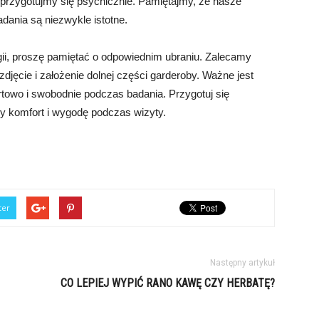
przygotujmy się psychicznie. Pamiętajmy, że nasze
adania są niezwykle istotne.
gii, proszę pamiętać o odpowiednim ubraniu. Zalecamy
zdjęcie i założenie dolnej części garderoby. Ważne jest
rtowo i swobodnie podczas badania. Przygotuj się
y komfort i wygodę podczas wizyty.
ter
Następny artykuł
CO LEPIEJ WYPIĆ RANO KAWĘ CZY HERBATĘ?