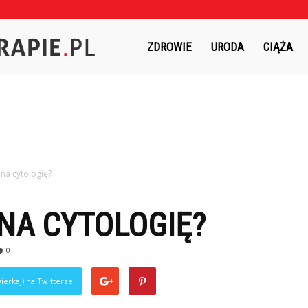
Czasnaterapie.pl
ZDROWIE
URODA
CIĄŻA
 na cytologię?
 NA CYTOLOGIĘ?
0
ierkaj) na Twitterze