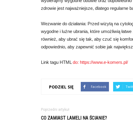
wybierajmy wygodne obuwie oraz odpowiednio 
zdrowie jest najważniejsze, dlatego regularne b
Wezwanie do działania: Przed wizytą na cytolo
wygodne i luźne ubrania, które umożliwią łatwe 
również, aby ubrać się tak, aby czuć się komfo
odpowiednio, aby zapewnić sobie jak największ
Link tagu HTML
do:
https://www.e-komers.pl/
PODZIEL SIĘ
Facebook
Twit
Poprzedni artykuł
CO ZAMIAST LAMELI NA ŚCIANIE?