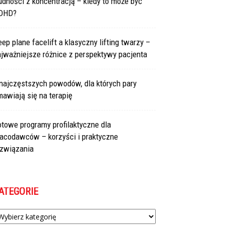
udności z koncentracją – kiedy to może być
DHD?
ep plane facelift a klasyczny lifting twarzy –
jważniejsze różnice z perspektywy pacjenta
najczęstszych powodów, dla których pary
awiają się na terapię
towe programy profilaktyczne dla
racodawców – korzyści i praktyczne
ozwiązania
ATEGORIE
tegorie