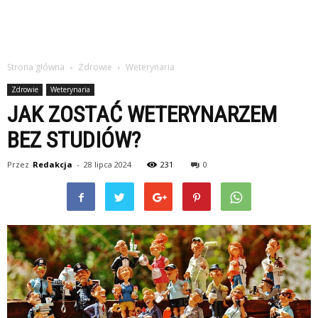
Strona główna
Zdrowie
Weterynaria
Zdrowie
Weterynaria
JAK ZOSTAĆ WETERYNARZEM
BEZ STUDIÓW?
Przez
Redakcja
-
28 lipca 2024
231
0