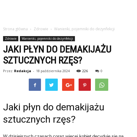
Strona główna
Zdrowie
Wanienki, pojemniki do dezynfekcji
Zdrowie
Wanienki, pojemniki do dezynfekcji
JAKI PŁYN DO DEMAKIJAŻU
SZTUCZNYCH RZĘS?
Przez
Redakcja
-
18 października 2024
226
0
Jaki płyn do demakijażu
sztucznych rzęs?
W dzisiejszych czasach coraz więcej kobiet decyduje się na