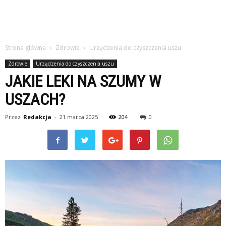
Strona główna
Zdrowie
Urządzenia do czyszczenia uszu
Zdrowie
Urządzenia do czyszczenia uszu
JAKIE LEKI NA SZUMY W
USZACH?
Przez
Redakcja
-
21 marca 2025
204
0