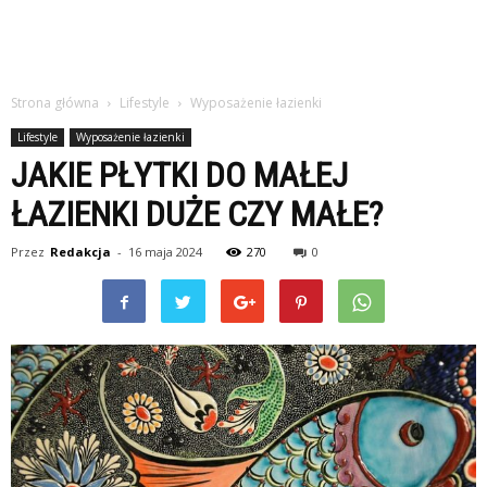
Strona główna
Lifestyle
Wyposażenie łazienki
Lifestyle
Wyposażenie łazienki
JAKIE PŁYTKI DO MAŁEJ
ŁAZIENKI DUŻE CZY MAŁE?
Przez
Redakcja
-
16 maja 2024
270
0