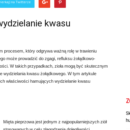
ierkaj) na Twitterze
wydzielanie kwasu
m procesem, który odgrywa ważną rolę w trawieniu
o może prowadzić do zgagi, refluksu żołądkowo-
wości. W takich przypadkach, zioła mogą być skutecznym
e wydzielania kwasu żołądkowego. W tym artykule
woich właściwości hamujących wydzielanie kwasu
Z
Sk
h
Mięta pieprzowa jest jednym z najpopularniejszych ziół
stosowanych w celu złagodzenia dolegliwości