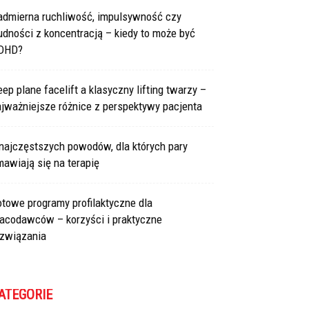
admierna ruchliwość, impulsywność czy
udności z koncentracją – kiedy to może być
DHD?
ep plane facelift a klasyczny lifting twarzy –
jważniejsze różnice z perspektywy pacjenta
najczęstszych powodów, dla których pary
awiają się na terapię
towe programy profilaktyczne dla
racodawców – korzyści i praktyczne
ozwiązania
ATEGORIE