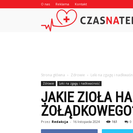
O nas
Reklama
Kontakt
Strona główna
Zdrowie
Leki na zgagę i nadkwaś
Zdrowie
Leki na zgagę i nadkwaśność
JAKIE ZIOŁA H
ŻOŁĄDKOWEGO
Przez
Redakcja
-
16 listopada 2024
161
0