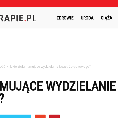
Czasnaterapie.pl
ZDROWIE
URODA
CIĄŻA
ność
Jakie zioła hamujące wydzielanie kwasu żołądkowego?
AMUJĄCE WYDZIELANI
?