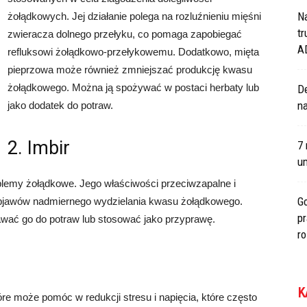
N
żołądkowych. Jej działanie polega na rozluźnieniu mięśni
tr
zwieracza dolnego przełyku, co pomaga zapobiegać
A
refluksowi żołądkowo-przełykowemu. Dodatkowo, mięta
pieprzowa może również zmniejszać produkcję kwasu
żołądkowego. Można ją spożywać w postaci herbaty lub
De
na
jako dodatek do potraw.
2. Imbir
7 
um
blemy żołądkowe. Jego właściwości przeciwzapalne i
Go
jawów nadmiernego wydzielania kwasu żołądkowego.
p
wać go do potraw lub stosować jako przyprawę.
r
K
óre może pomóc w redukcji stresu i napięcia, które często