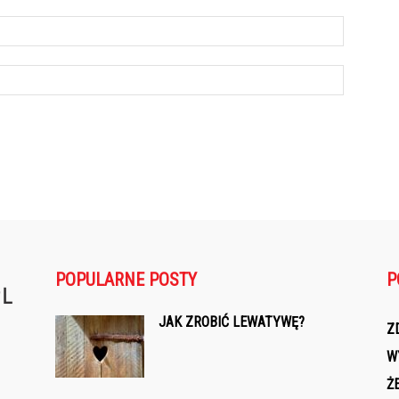
POPULARNE POSTY
P
JAK ZROBIĆ LEWATYWĘ?
Z
W
Ż