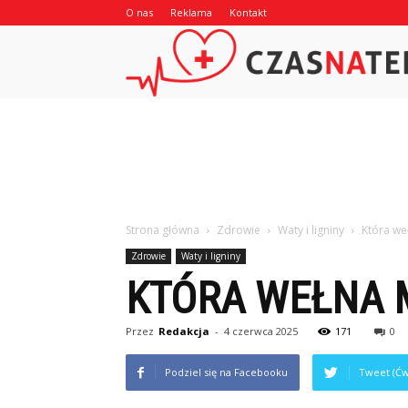
O nas
Reklama
Kontakt
Strona główna
Zdrowie
Waty i ligniny
Która we
Zdrowie
Waty i ligniny
KTÓRA WEŁNA M
Przez
Redakcja
-
4 czerwca 2025
171
0
Podziel się na Facebooku
Tweet (Ćw