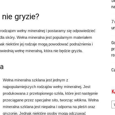
De
na
nie gryzie?
7 
um
rodzajom wełny mineralnej i postaramy się odpowiedzieć
a dla skóry. Wełna mineralna jest popularnym materiałem
Go
ak niektóre jej rodzaje mogą powodować podrażnienia i
p
wiednią wełnę mineralną, która nie będzie gryzła.
r
na
C
Wełna mineralna szklana jest jednym z
najpopularniejszych rodzajów wełny mineralnej. Jest
K
produkowana z przetopionego szkła, które jest następnie
Ka
przeciągane przez specjalne sito, tworząc włókna. Wełna
mineralna szklana jest niepalna i odporna na pleśń oraz
gryzonie. Jednak niektóre osoby mogą odczuwać