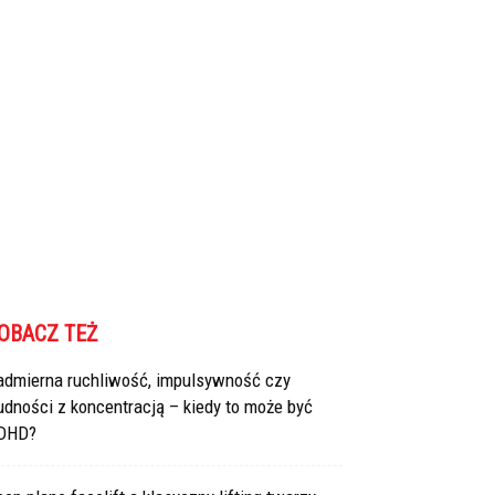
OBACZ TEŻ
admierna ruchliwość, impulsywność czy
udności z koncentracją – kiedy to może być
DHD?