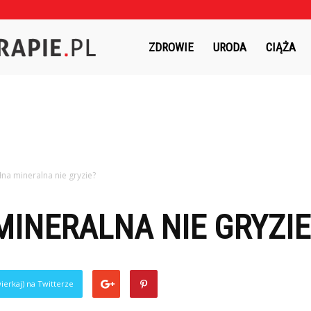
Czasnaterapie.pl
ZDROWIE
URODA
CIĄŻA
łna mineralna nie gryzie?
INERALNA NIE GRYZIE
ierkaj) na Twitterze