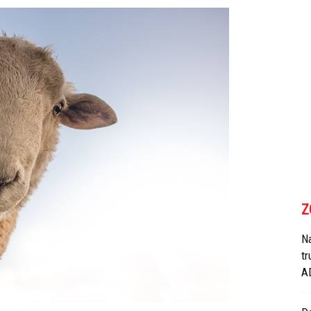
Z
N
tr
A