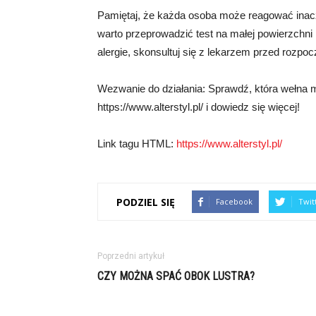
Pamiętaj, że każda osoba może reagować inacz
warto przeprowadzić test na małej powierzchni 
alergie, skonsultuj się z lekarzem przed rozpo
Wezwanie do działania: Sprawdź, która wełna m
https://www.alterstyl.pl/ i dowiedz się więcej!
Link tagu HTML:
https://www.alterstyl.pl/
PODZIEL SIĘ
Facebook
Twit
Poprzedni artykuł
CZY MOŻNA SPAĆ OBOK LUSTRA?