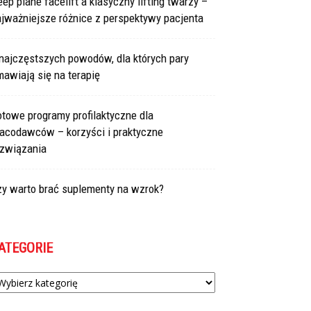
ep plane facelift a klasyczny lifting twarzy –
jważniejsze różnice z perspektywy pacjenta
najczęstszych powodów, dla których pary
awiają się na terapię
towe programy profilaktyczne dla
racodawców – korzyści i praktyczne
ozwiązania
zy warto brać suplementy na wzrok?
ATEGORIE
tegorie