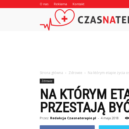
O nas
Reklama
Kontakt
Strona główna
Zdrowie
Na którym etapie życia o
Zdrowie
NA KTÓRYM ETA
PRZESTAJĄ BY
Przez
Redakcja Czasnaterapie.pl
-
4 maja 2018