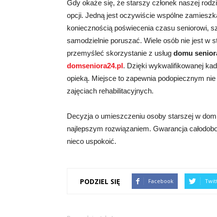
Gdy okaże się, że starszy członek naszej rodzi
opcji. Jedną jest oczywiście wspólne zamiesz
koniecznością poświecenia czasu seniorowi, sz
samodzielnie poruszać. Wiele osób nie jest w st
przemyśleć skorzystanie z usług
domu senior
domseniora24.pl
. Dzięki wykwalifikowanej ka
opieką. Miejsce to zapewnia podopiecznym nie ty
zajęciach rehabilitacyjnych.
Decyzja o umieszczeniu osoby starszej w domu
najlepszym rozwiązaniem. Gwarancja całodobow
nieco uspokoić.
PODZIEL SIĘ
Facebook
Twit