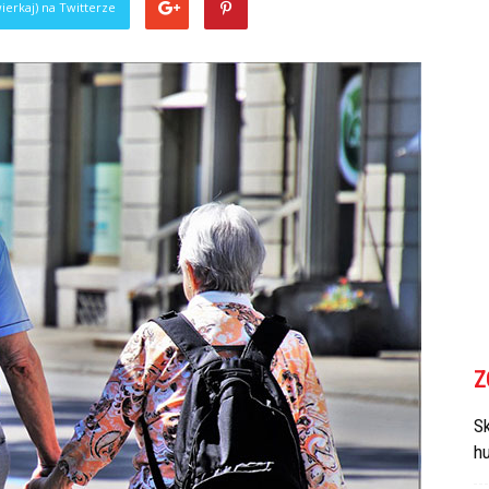
ierkaj) na Twitterze
Z
Sk
h