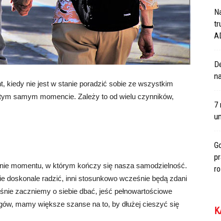
N
tr
A
De
na
kiedy nie jest w stanie poradzić sobie ze wszystkim
w tym samym momencie. Zależy to od wielu czynników,
7 
um
Go
p
enie momentu, w którym kończy się nasza samodzielność.
r
bie doskonale radzić, inni stosunkowo wcześnie będą zdani
nie zaczniemy o siebie dbać, jeść pełnowartościowe
łogów, mamy większe szanse na to, by dłużej cieszyć się
K