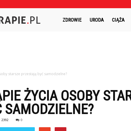
Czasnaterapie.pl
ZDROWIE
URODA
CIĄŻA
soby starsze przestają być samodzielne?
PIE ŻYCIA OSOBY STA
Ć SAMODZIELNE?
2392
0