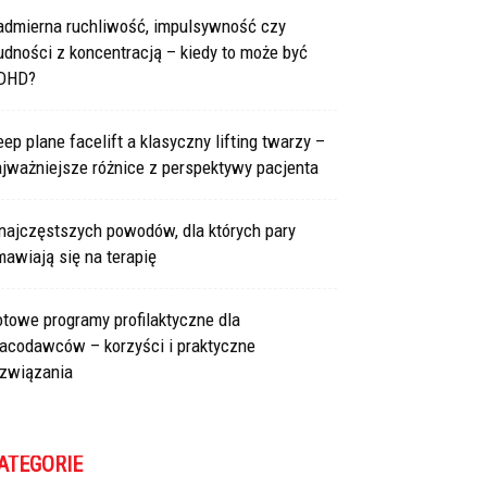
admierna ruchliwość, impulsywność czy
udności z koncentracją – kiedy to może być
DHD?
ep plane facelift a klasyczny lifting twarzy –
jważniejsze różnice z perspektywy pacjenta
najczęstszych powodów, dla których pary
awiają się na terapię
towe programy profilaktyczne dla
racodawców – korzyści i praktyczne
ozwiązania
ATEGORIE