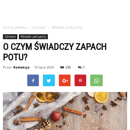
Strona główna
Zdrowie
Wkładki pod pachy
Zdrowie
Wkładki pod pachy
O CZYM ŚWIADCZY ZAPACH
POTU?
Przez
Redakcja
-
19 lipca 2024
250
0