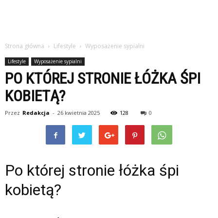
Strona główna
Lifestyle
Wyposażenie sypialni
Lifestyle
Wyposażenie sypialni
PO KTÓREJ STRONIE ŁÓŻKA ŚPI
KOBIETĄ?
Przez
Redakcja
-
26 kwietnia 2025
128
0
Po której stronie łóżka śpi
kobietą?