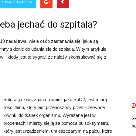
ierkaj) na Twitterze
rzeba jechać do szpitala?
nadal trwa, wiele osób zastanawia się, jakie są
inny skłonić do udania się do szpitala. W tym artykule
i i kiedy jest to sygnał, że należy skonsultować się z
Saturacja krwi, znana również jako SpO2, jest miarą
Z
ilości tlenu, który jest przenoszony przez czerwone
krwinki do tkanek organizmu. Wyrażana jest w
Sk
procentach i mierzy się ją za pomocą pulsoksymetru,
h
który jest urządzeniem, umieszczanym na palcu, które