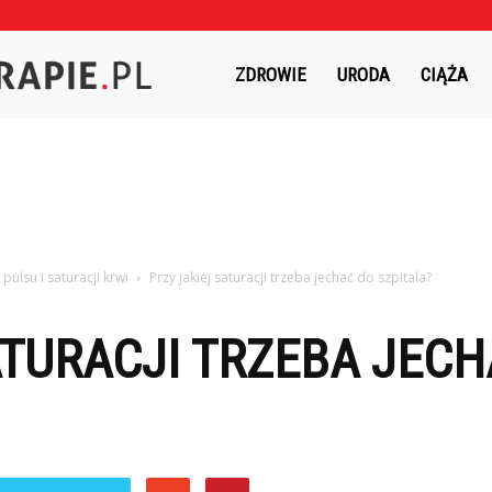
Czasnaterapie.pl
ZDROWIE
URODA
CIĄŻA
ulsu i saturacji krwi
Przy jakiej saturacji trzeba jechać do szpitala?
ATURACJI TRZEBA JEC