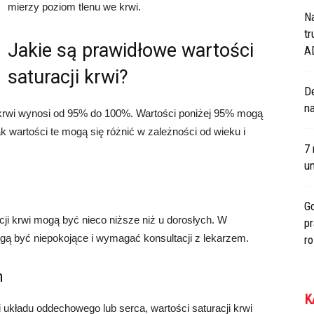
mierzy poziom tlenu we krwi.
N
tr
Jakie są prawidłowe wartości
A
saturacji krwi?
De
na
i krwi wynosi od 95% do 100%. Wartości poniżej 95% mogą
 wartości te mogą się różnić w zależności od wieku i
7 
um
Go
cji krwi mogą być nieco niższe niż u dorosłych. W
p
gą być niepokojące i wymagać konsultacji z lekarzem.
r
h
K
układu oddechowego lub serca, wartości saturacji krwi