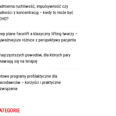
admierna ruchliwość, impulsywność czy
udności z koncentracją – kiedy to może być
DHD?
ep plane facelift a klasyczny lifting twarzy –
jważniejsze różnice z perspektywy pacjenta
najczęstszych powodów, dla których pary
awiają się na terapię
towe programy profilaktyczne dla
racodawców – korzyści i praktyczne
ozwiązania
ATEGORIE