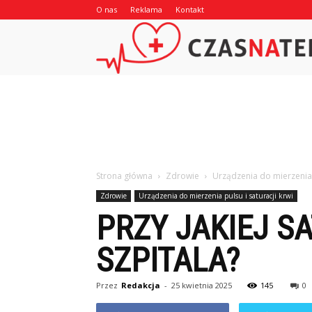
O nas
Reklama
Kontakt
Strona główna
Zdrowie
Urządzenia do mierzenia p
Zdrowie
Urządzenia do mierzenia pulsu i saturacji krwi
PRZY JAKIEJ S
SZPITALA?
Przez
Redakcja
-
25 kwietnia 2025
145
0