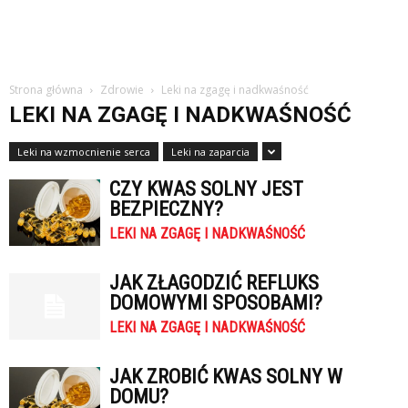
Strona główna
Zdrowie
Leki na zgagę i nadkwaśność
LEKI NA ZGAGĘ I NADKWAŚNOŚĆ
Leki na wzmocnienie serca
Leki na zaparcia
CZY KWAS SOLNY JEST
BEZPIECZNY?
LEKI NA ZGAGĘ I NADKWAŚNOŚĆ
JAK ZŁAGODZIĆ REFLUKS
DOMOWYMI SPOSOBAMI?
LEKI NA ZGAGĘ I NADKWAŚNOŚĆ
JAK ZROBIĆ KWAS SOLNY W
DOMU?