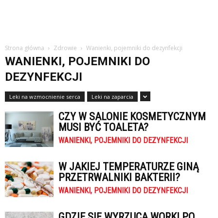
Strona główna
Zdrowie
Wanienki, pojemniki do dezynfekcji
WANIENKI, POJEMNIKI DO
DEZYNFEKCJI
Leki na wzmocnienie serca
Leki na zaparcia
CZY W SALONIE KOSMETYCZNYM
MUSI BYĆ TOALETA?
WANIENKI, POJEMNIKI DO DEZYNFEKCJI
W JAKIEJ TEMPERATURZE GINĄ
PRZETRWALNIKI BAKTERII?
WANIENKI, POJEMNIKI DO DEZYNFEKCJI
GDZIE SIĘ WYRZUCA WORKI PO