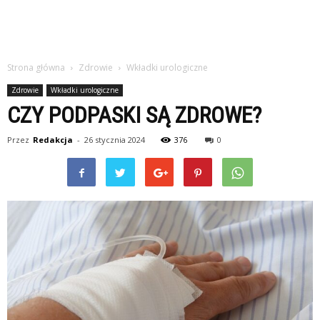
Strona główna
Zdrowie
Wkładki urologiczne
Zdrowie
Wkładki urologiczne
CZY PODPASKI SĄ ZDROWE?
Przez
Redakcja
-
26 stycznia 2024
376
0