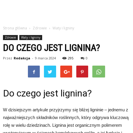
Strona główna
Zdrowie
Waty i ligniny
Zdrowie
Waty i ligniny
DO CZEGO JEST LIGNINA?
Przez
Redakcja
-
9 marca 2024
295
0
Do czego jest lignina?
W dzisiejszym artykule przyjrzymy się bliżej ligninie – jednemu z
najważniejszych składników roślinnych, który odgrywa kluczową
rolę w wielu dziedzinach. Lignina jest organicznym polimerem
występującym w ścianach komórkowych roślin, a jej funkcje i