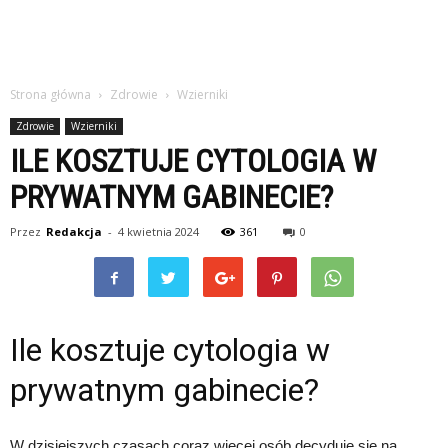
Strona główna
Zdrowie
Wzierniki
Zdrowie
Wzierniki
ILE KOSZTUJE CYTOLOGIA W
PRYWATNYM GABINECIE?
Przez
Redakcja
-
4 kwietnia 2024
361
0
Ile kosztuje cytologia w
prywatnym gabinecie?
W dzisiejszych czasach coraz więcej osób decyduje się na