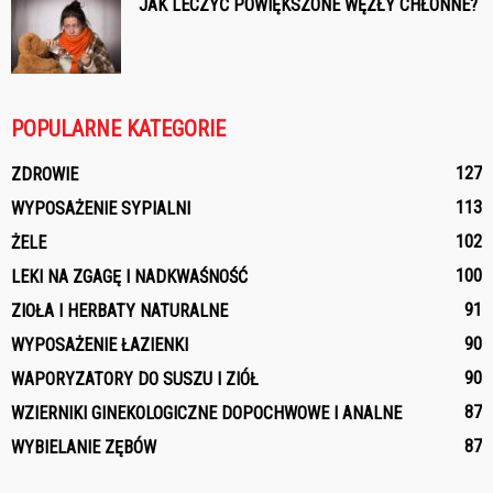
JAK LECZYĆ POWIĘKSZONE WĘZŁY CHŁONNE?
POPULARNE KATEGORIE
127
ZDROWIE
113
WYPOSAŻENIE SYPIALNI
102
ŻELE
100
LEKI NA ZGAGĘ I NADKWAŚNOŚĆ
91
ZIOŁA I HERBATY NATURALNE
90
WYPOSAŻENIE ŁAZIENKI
90
WAPORYZATORY DO SUSZU I ZIÓŁ
87
WZIERNIKI GINEKOLOGICZNE DOPOCHWOWE I ANALNE
87
WYBIELANIE ZĘBÓW