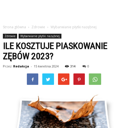
Strona główna
Zdrowie
Wybarwianie płytki nazębnej
Zdrowie
Wybarwianie płytki nazębnej
ILE KOSZTUJE PIASKOWANIE
ZĘBÓW 2023?
Przez
Redakcja
-
15 kwietnia 2024
314
0